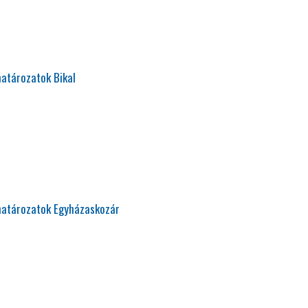
határozatok Bikal
határozatok Egyházaskozár