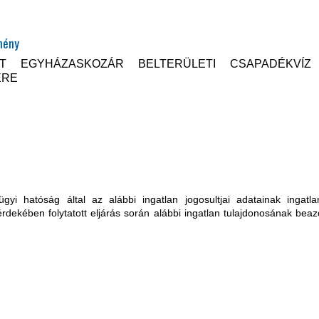
mény
LT EGYHÁZASKOZÁR BELTERÜLETI CSAPADÉKVÍZ
ERE
ügyi hatóság által az alábbi ingatlan jogosultjai adatainak ingatlan
rdekében folytatott eljárás során alábbi ingatlan tulajdonosának bea