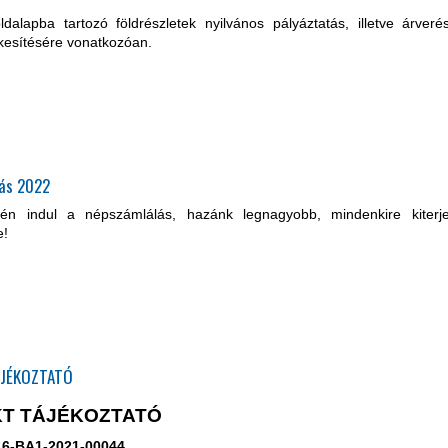
dalapba tartozó földrészletek nyilvános pályáztatás, illetve árveré
ékesítésére vonatkozóan.
ás 2022
jén indul a népszámlálás, hazánk legnagyobb, mindenkire kiterjed
e!
ÁJÉKOZTATÓ
T TÁJÉKOZTATÓ
16-BA1-2021-00044