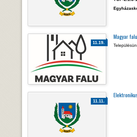
Egyházaskoz
Magyar fal
11.19.
Településün
Elektroniku
11.11.