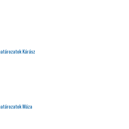
határozatok Kárász
határozatok Máza