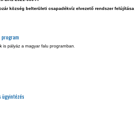
ár község belterületi csapadékvíz elvezető rendszer felújítása
u program
k is pályáz a magyar falu programban.
s ügyintézés