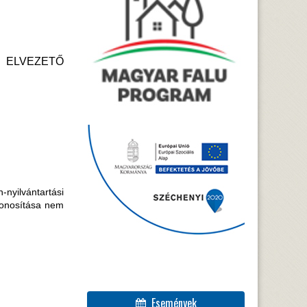
 ELVEZETŐ
-nyilvántartási
zonosítása nem
Események