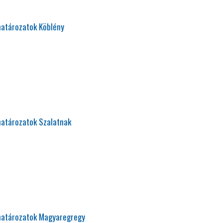
határozatok Köblény
határozatok Szalatnak
 határozatok Magyaregregy