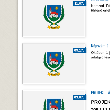
11.07.
Nemzeti Föl
történő ért
Népszámlál
09.17.
Október 1-
adatgyűjtés
PROJEKT T
03.07.
PROJEK
TOP-2.1.3-