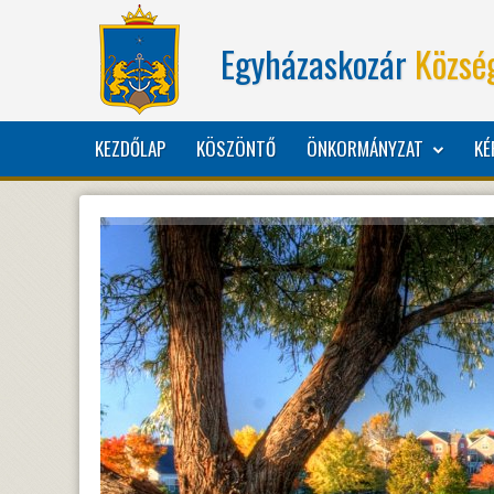
Egyházaskozár
Közsé
KEZDŐLAP
KÖSZÖNTŐ
ÖNKORMÁNYZAT
KÉ