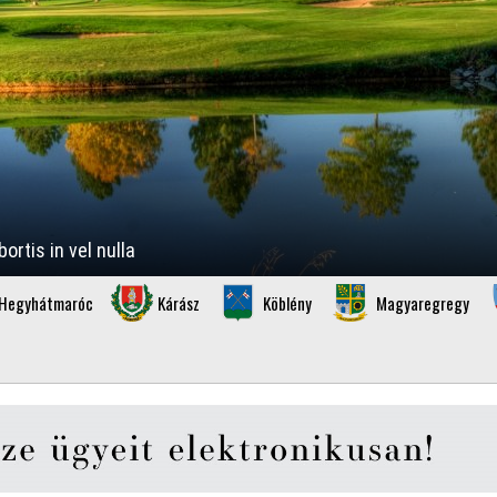
rtis in vel nulla
Hegyhátmaróc
Kárász
Köblény
Magyaregregy