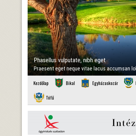
Phasellus vulputate, nibh eget
Praesent eget neque vitae lacus accumsan lobo
Kezdőlap
Bikal
Egyházaskozár
Tófű