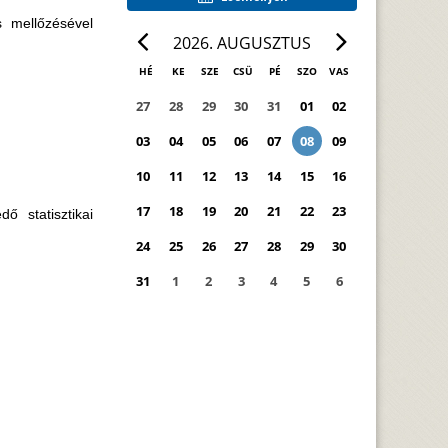
s mellőzésével
2026. AUGUSZTUS
HÉ
KE
SZE
CSÜ
PÉ
SZO
VAS
27
28
29
30
31
01
02
03
04
05
06
07
08
09
10
11
12
13
14
15
16
17
18
19
20
21
22
23
ő statisztikai
24
25
26
27
28
29
30
31
1
2
3
4
5
6
0
ESEMÉNY