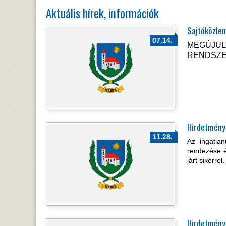
Aktuális hírek, információk
Sajtóközle
07.14.
MEGÚJU
RENDSZ
Hirdetmény
11.28.
Az ingatlan
rendezése é
járt sikerrel.
Hirdetmény