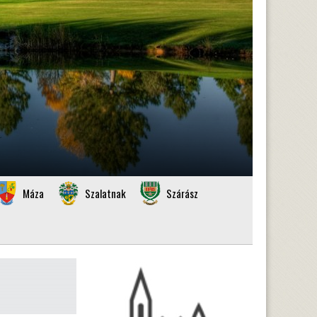
Máza
Szalatnak
Szárász